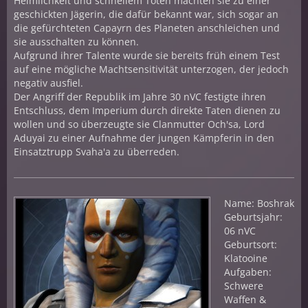
Heimlichkeit und schnellem Töten machten sie zu einer
geschickten Jägerin, die dafür bekannt war, sich sogar an
die gefürchteten Capayrn des Planeten anschleichen und
sie ausschalten zu können.
Aufgrund ihrer Talente wurde sie bereits früh einem Test
auf eine mögliche Machtsensitivität unterzogen, der jedoch
negativ ausfiel.
Der Angriff der Republik im Jahre 30 nVC festigte ihren
Entschluss, dem Imperium durch direkte Taten dienen zu
wollen und so überzeugte sie Clanmutter Och'sa, Lord
Aduyai zu einer Aufnahme der jungen Kämpferin in den
Einsatztrupp Svaha'a zu überreden.
Name: Boshrak
Geburtsjahr:
06 nVC
Geburtsort:
Klatooine
Aufgaben:
Schwere
Waffen &