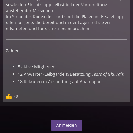
sowie den Einsatzrupp selbst bei der Vorbereitung
anstehender Missionen.
Im Sinne des Kodex der Lord sind die Plätze im Ersatztrupp
offen für jene, die bereit und in der Lage sind sie zu
erkämpfen und für sich zu beanspruchen.
Zahlen:
5 aktive Mitglieder
12 Anwärter (Leibgarde & Besatzung
Tears of Ghu'rah
)
18 Rekruten in Ausbildung auf Anantapar
8
Anmelden