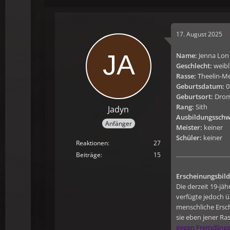
17. August 2025
Name:
Jenna Lon
Geschlecht:
weibl
Rasse:
Theelin-M
Geburtsdatum:
0
Geburtsort:
Drom
Rang:
Sith
Jadyn
Ausbildungssch
Anfänger
Meister:
keiner
Schüler:
keiner
Reaktionen
27
Beiträge
15
Erscheinungsbild
Die derzeit 19-jä
verfügte jedoch ü
menschliche Ersch
sie eben jener Ra
gegen Fremdlinge 