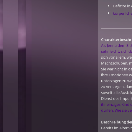
Defizite i
körperlich
Charakterbeschr
Als Jenna dem Sit
sehr leicht, sich 
sich vor allem, w
Machtschüben, mi
Sie war nicht in 
ihre Emotionen w
unterzogen zu wer
zu versorgen, dam
soweit, die Ausb
Dienst des Imper
ihr einziges Kind
dürfen. Wie sie v
Beschreibung der
Bereits im Alter 