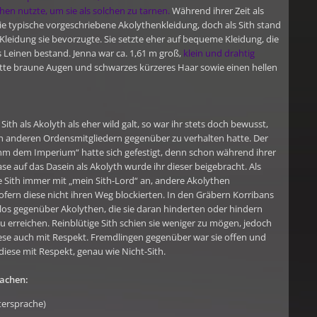
en nutzte, um sie als solchen zu tarnen.
Während ihrer Zeit als
die typische vorgeschriebene Akolythenkleidung, doch als Sith stand
e Kleidung sie bevorzugte. Sie setzte eher auf bequeme Kleidung, die
 Leinen bestand. Jenna war ca. 1,61 m groß,
klein und drahtig
tte braune Augen und schwarzes kürzeres Haar sowie einen hellen
ith als Akolyth als eher wild galt, so war ihr stets doch bewusst,
Sith anderen Ordensmitgliedern gegenüber zu verhalten hatte. Der
hm dem Imperium“ hatte sich gefestigt, denn schon während ihrer
e auf das Dasein als Akolyth wurde ihr dieser beigebracht. Als
e Sith immer mit „mein Sith-Lord“ an, andere Akolythen
 sofern diese nicht ihren Weg blockierten. In den Gräbern Korribans
slos gegenüber Akolythen, die sie daran hinderten oder hindern
zu erreichen. Reinblütige Sith schien sie weniger zu mögen, jedoch
iese auch mit Respekt. Fremdlingen gegenüber war sie offen und
iese mit Respekt, genau wie Nicht-Sith.
achen:
tersprache)