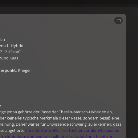
#1
ich
ensch-Hybrid
7.12.12 nVC
und Kaas
werpunkt:
Krieger
:
hrige Jenna gehörte der Rasse der Theelin-Mensch-Hybriden an,
ber keinerlei typische Merkmale dieser Rasse, sondern besaß eine
einung. Daher war es für Unwissende schwierig, zu erkennen, dass
sse angehörte.
Ihre Mutter wollte ihre Tochter vor dem Rassismus
im Imperium schützen, weshalb sie die starke Ähnlichkeit von