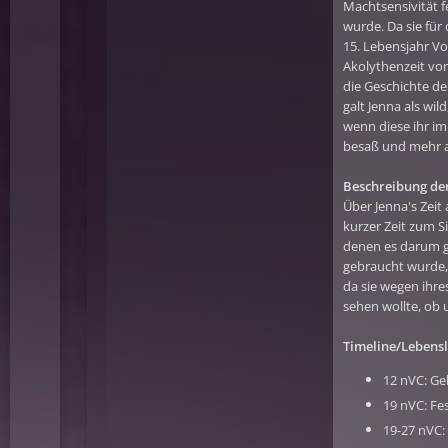
Machtsensivität f
wurde. Da sie für 
15. Lebensjahr Vo
Akolythenzeit vo
die Geschichte de
galt Jenna als wil
wenn diese ihr im
besaß und mehr a
Beschreibung der 
Über Jenna's Zeit a
kurzer Zeit zum Si
denen es darum gi
gebraucht wurde,
da sie wegen ihre
sehen wollte, ob u
Timeline/Lebensl
12 nVC: G
19 nVC: Fe
19-27 nVC: