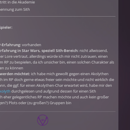
tritt in die Akademie
nennung zum Sith
Spieler:
P-Erfahrung:
vorhanden
rfahrung in Star Wars, speziell Sith-Bereich:
nicht allwissend,
er Lore vertraut, allerdings würde ich mir nicht zutrauen, einen
m RP zu bespielen, da ich unsicher bin, einen solchen Charakter als
llen zu können
oswerden möchtet:
ich habe mich gewollt gegen einen Akolythen
ch im RP doch gerne etwas freier sein möchte und nicht wirklich die
ann, die ggf. für einen Akolythen-Char erwartet wird, habe mir den
kolyth
durchgelesen und aufgrund dessen für einen Sith
ich eher gelegentliches RP machen möchte und auch kein großer
gen?) Plots oder (zu großen?) Gruppen bin