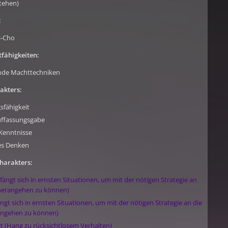
stehen)
:
i-Cho
fähigkeiten:
nde Machttechniken
akters:
fähigkeit
uffassungsgabe
Kenntnisse
es Denken
harakters:
(fängt sich in ernsten Situationen, um mit der nötigen Strategie an
 herangehen zu können)
ängt sich in ernsten Situationen, um mit der nötigen Strategie an die
angehen zu können)
ät (Hang zu rücksichtlosem Verhalten)