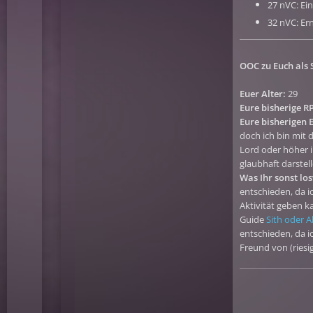
27 nVC: Ein
32 nVC: Er
OOC zu Euch als 
Euer Alter:
29
Eure bisherige R
Eure bisherigen E
doch ich bin mit d
Lord oder höher i
glaubhaft darste
Was Ihr sonst l
entschieden, da i
Aktivität geben k
Guide
Sith oder A
entschieden, da 
Freund von (riesi