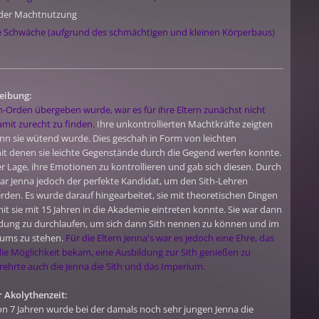
n der Machtnutzung
e Schwäche (aufgrund des schmächtigen und kleinen Körperbaus)
eibung:
h-Orden übergeben wurde, war es für ihre Eltern zunächst nicht
damit zurecht zu finden.
Ihre unkontrollierten Machtkräfte zeigten
enn sie wütend wurde. Dies geschah in Form von leichten
t denen sie leichte Gegenstände durch die Gegend werfen konnte.
der Lage, ihre Emotionen zu kontrollieren und gab sich diesen. Durch
ar Jenna jedoch der perfekte Kandidat, um den Sith-Lehren
den. Es wurde darauf hingearbeitet, sie mit theoretischen Dingen
it sie mit 15 Jahren in die Akademie eintreten konnte. Sie war dann
ildung zu durchlaufen, um sich dann Sith nennen zu können und im
iums zu stehen.
Für die Eltern Jenna's war es jedoch eine Ehre, das
 die Möglichkeit bekam, eine Ausbildung zur Sith genießen zu
erehrte auch die Jenna die Sith und das Imperium.
 Akolythenzeit:
von 7 Jahren wurde bei der damals noch sehr jungen Jenna die