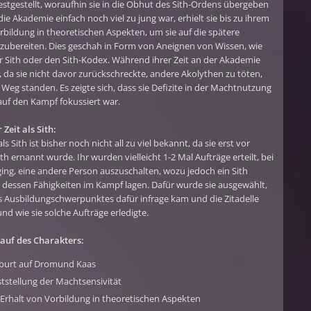
estgestellt, woraufhin sie in die Obhut des Sith-Ordens übergeben
die Akademie einfach noch viel zu jung war, erhielt sie bis zu ihrem
rbildung in theoretischen Aspekten, um sie auf die spätere
rzubereiten. Dies geschah in Form von Aneignen von Wissen, wie
r Sith oder den Sith-Kodex. Während ihrer Zeit an der Akademie
d, da sie nicht davor zurückschreckte, andere Akolythen zu töten,
 Weg standen. Es zeigte sich, dass sie Defizite in der Machtnutzung
uf den Kampf fokussiert war.
Zeit als Sith:
ls Sith ist bisher noch nicht all zu viel bekannt, da sie erst vor
th ernannt wurde. Ihr wurden vielleicht 1-2 Mal Aufträge erteilt, bei
ng, eine andere Person auszuschalten, wozu jedoch ein Sith
 dessen Fähigkeiten im Kampf lagen. Dafür wurde sie ausgewählt,
s Ausbildungschwerpunktes dafür infrage kam und die Zitadelle
nd wie sie solche Aufträge erledigte.
auf des Charakters:
eburt auf Dromund Kaas
ststellung der Machtsensivität
 Erhalt von Vorbildung in theoretischen Aspekten