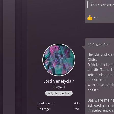
12 Mal editiert, 
1
17. August 2025
Hey du und dan
Gilde.
Früh beim Lesen
auf die Tatsache
kein Problem is
der Stirn.^^
Lord Venefycia /
Warum willst d
Eleyah
hasst?
Lady der Vindicar
Das wäre meine 
Reaktionen
436
Schwächen eing
Beiträge
256
hingehören, da