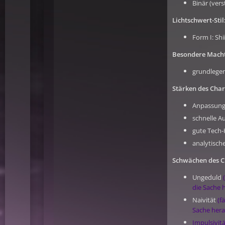
Binär (ver
Lichtschwert-Stil
Form I: Shi
Besondere Macht
grundlege
Stärken des Char
Anpassungs
schnelle A
gute Tech-
analytisch
Schwächen des C
Ungeduld
die Sache
Naivität
(f
Sache her
Impulsivit