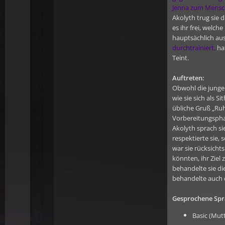
Jenna zum Mensch
Akolyth trug sie 
es ihr frei, welch
hauptsächlich aus
durchtrainiert,
ha
Teint.
Auftreten:
Obwohl die junge S
wie sie sich als 
übliche Gruß „Ru
Vorbereitungsphas
Akolyth sprach si
respektierte sie,
war sie rücksicht
könnten, ihr Ziel 
behandelte sie d
behandelte auch d
Gesprochene Spr
Basic (Mut