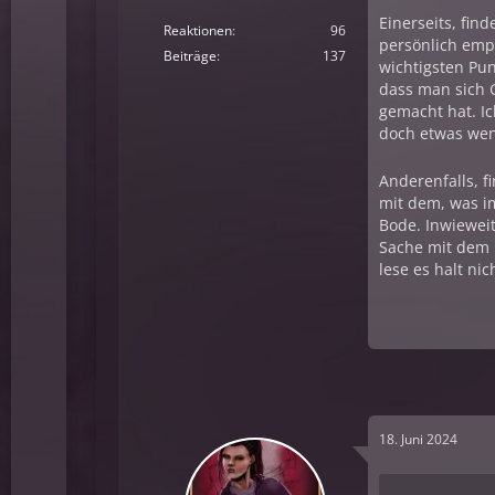
Einerseits, fin
Reaktionen
96
persönlich emp
Beiträge
137
wichtigsten Pun
dass man sich 
gemacht hat. I
doch etwas we
Anderenfalls, f
mit dem, was im
Bode. Inwiewei
Sache mit dem M
lese es halt ni
18. Juni 2024