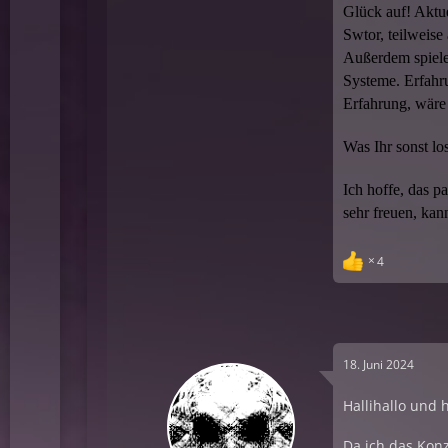
Glück auf! Aktue
Swtor, teilweise
Außerdem spiele
Systeme. Erfahru
Erfahrung, wäre
Was Ihr sonst l
Ich hoffe, das p
sehr freuen, kann
4
18. Juni 2024
Hallihallo und 
Da ich das Kon