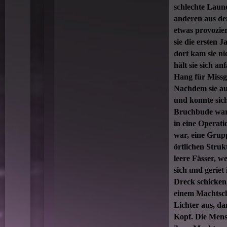
schlechte Laune 
anderen aus dem
etwas provozier
sie die ersten 
dort kam sie ni
hält sie sich a
Hang für Missge
Nachdem sie aus
und konnte sich
Bruchbude war a
in eine Operati
war, eine Grup
örtlichen Struk
leere Fässer, w
sich und geriet
Dreck schicken,
einem Machtsch
Lichter aus, d
Kopf. Die Men