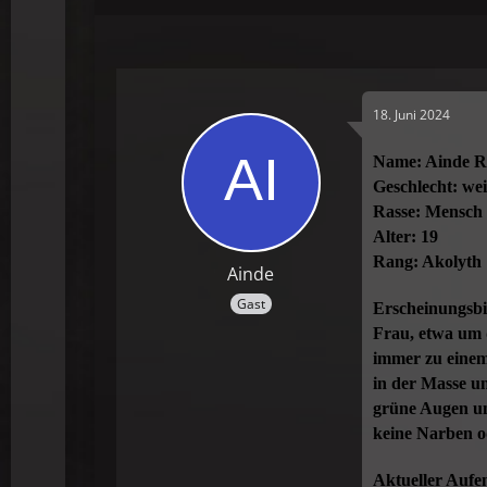
18. Juni 2024
Name: Ainde 
Geschlecht: wei
Rasse: Mensch
Alter: 19
Rang: Akolyth
Ainde
Gast
Erscheinungsbild
Frau, etwa um 
immer zu einem
in der Masse u
grüne Augen un
keine Narben od
Aktueller Aufe