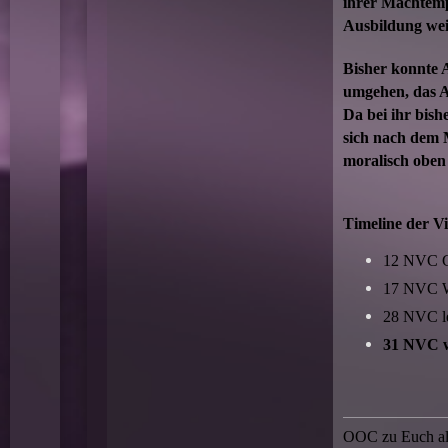
ihrer Machtempf
Ausbildung weit
Bisher konnte A
umgehen, das A
Da bei ihr bishe
sich nach dem 
moralisch oben 
Timeline der V
12 NVC G
17 NVC W
28 NVC leb
31 NVC w
OOC zu Euch als