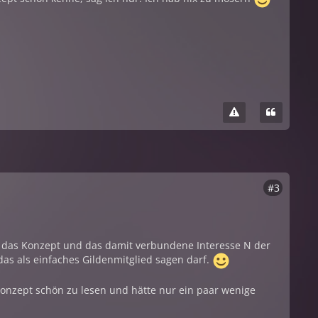
#3
r das Konzept und das damit verbundene Interesse N der
h das als einfaches Gildenmitglied sagen darf.
Konzept schön zu lesen und hätte nur ein paar wenige