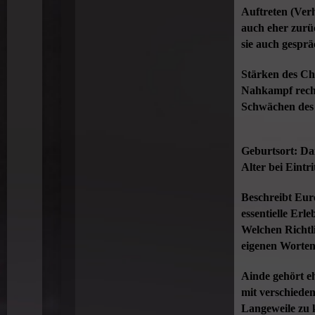
Auftreten (Verh
auch eher zurüc
sie auch gesprä
Stärken des Cha
Nahkampf rech
Schwächen des C
Geburtsort: D
Alter bei Eintr
Beschreibt Eur
essentielle Erl
Welchen Richtl
eigenen Worten
Ainde gehört e
mit verschiede
Langeweile zu 