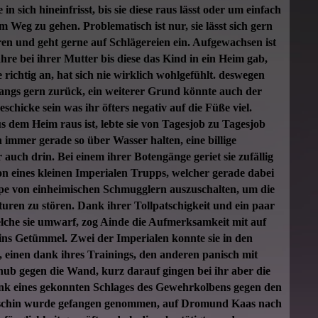
in sich hineinfrisst, bis sie diese raus lässt oder um einfach
 Weg zu gehen. Problematisch ist nur, sie lässt sich gern
en und geht gerne auf Schlägereien ein. Aufgewachsen ist
Jahre bei ihrer Mutter bis diese das Kind in ein Heim gab,
e richtig an, hat sich nie wirklich wohlgefühlt. deswegen
nfangs gern zurück, ein weiterer Grund könnte auch der
schicke sein was ihr öfters negativ auf die Füße viel.
 dem Heim raus ist, lebte sie von Tagesjob zu Tagesjob
 immer gerade so über Wasser halten, eine billige
uch drin. Bei einem ihrer Botengänge geriet sie zufällig
on eines kleinen Imperialen Trupps, welcher gerade dabei
pe von einheimischen Schmugglern auszuschalten, um die
turen zu stören. Dank ihrer Tollpatschigkeit und ein paar
elche sie umwarf, zog Ainde die Aufmerksamkeit mit auf
 ins Getümmel. Zwei der Imperialen konnte sie in den
 einen dank ihres Trainings, den anderen panisch mit
ub gegen die Wand, kurz darauf gingen bei ihr aber die
ank eines gekonnten Schlages des Gewehrkolbens gegen den
schin wurde gefangen genommen, auf Dromund Kaas nach