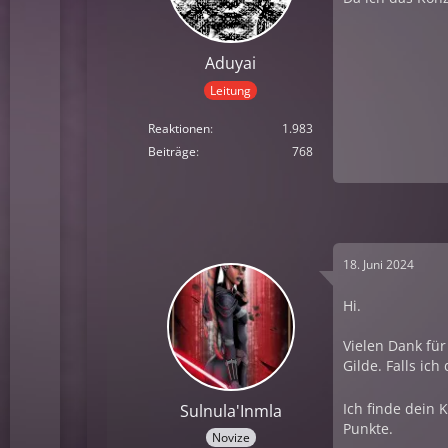
Aduyai
Leitung
Reaktionen
1.983
Beiträge
768
18. Juni 2024
Hi.
Vielen Dank fü
Gilde. Falls ic
Ich finde dein 
Sulnula'Inmla
Punkte.
Novize