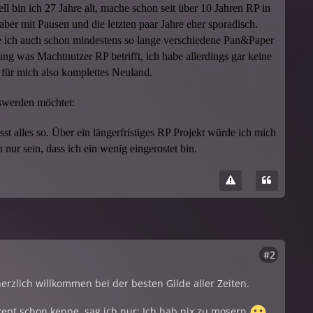
ll bin ich 27 Jahre alt, mache schon seit über 10 Jahren RP in
 aber mit Pausen und die letzten paar Jahre eher sporadisch.
 ich auch schon mindestens so lange verschiedene Pan&Paper
ng was Machtnutzer RP betrifft, ich habe allerdings gar keine
 für mich also komplettes Neuland.
oswerden möchtet:
asst alles so. Über ein längerfristiges RP Projekt würde ich mich
 nur sein, dass ich ein wenig eingerostet bin.
#2
herzlich willkommen bei der besten Gilde aller Zeiten.
zept schon kenne, sag ich nur: Ich hab nix zu mosern